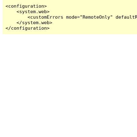
<configuration>

    <system.web>

        <customErrors mode="RemoteOnly" defaultR
    </system.web>

</configuration>