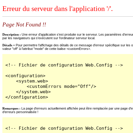
Erreur du serveur dans l'application '/'.
Page Not Found !!
Description :
Une erreur d'application s'est produite sur le serveur. Les paramètres d'erreur
par les navigateurs qui s'exécutent sur l'ordinateur serveur local.
Détails =
Pour permettre l'affichage des détails de ce message d'erreur spécifique sur les o
valeur "off" à l'attribut "mode" de cette balise <customErrors>.
<!-- Fichier de configuration Web.Config -->

<configuration>

    <system.web>

        <customErrors mode="Off"/>

    </system.web>

</configuration>
Remarques :
La page d'erreurs actuellement affichée peut être remplacée par une page d'erre
d'erreurs personnalisée !
<!-- Fichier de configuration Web.Config -->
