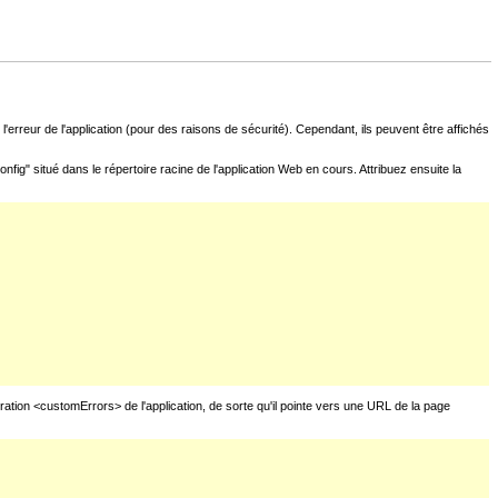
l'erreur de l'application (pour des raisons de sécurité). Cependant, ils peuvent être affichés
fig" situé dans le répertoire racine de l'application Web en cours. Attribuez ensuite la
uration <customErrors> de l'application, de sorte qu'il pointe vers une URL de la page