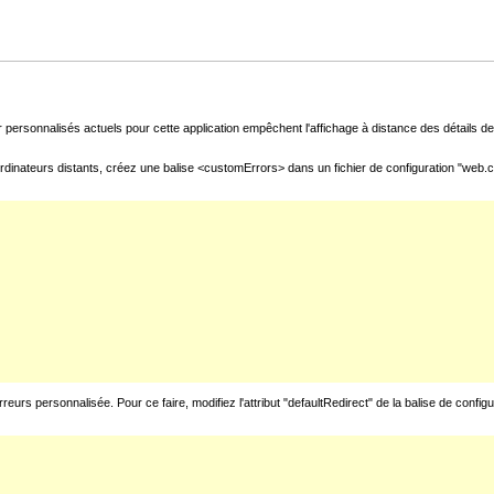
 personnalisés actuels pour cette application empêchent l'affichage à distance des détails de 
rdinateurs distants, créez une balise <customErrors> dans un fichier de configuration "web.con
urs personnalisée. Pour ce faire, modifiez l'attribut "defaultRedirect" de la balise de config