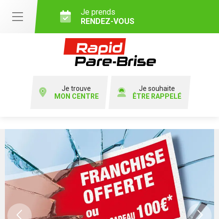
Je prends
RENDEZ-VOUS
Je trouve
Je souhaite
MON CENTRE
ÊTRE RAPPELÉ
Previous
Ne