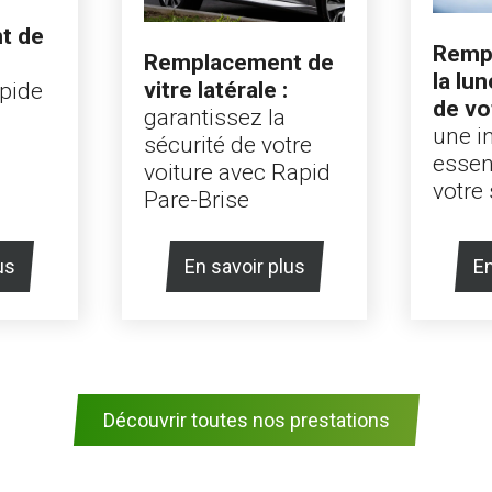
t de
Remp
Remplacement de
la lun
vitre latérale :
apide
de vo
garantissez la
une i
sécurité de votre
essen
voiture avec Rapid
votre 
Pare-Brise
us
En savoir plus
En
Découvrir toutes nos prestations