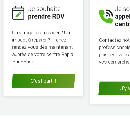
Je souhaite
Je so
prendre RDV
appel
cent
Un vitrage à remplacer ? Un
impact à réparer ? Prenez
Contactez not
rendez-vous dès maintenant
professionnels 
auprès de votre centre Rapid
puissent vous 
Pare-Brise.
vos démarche
C'est parti !
J'y v