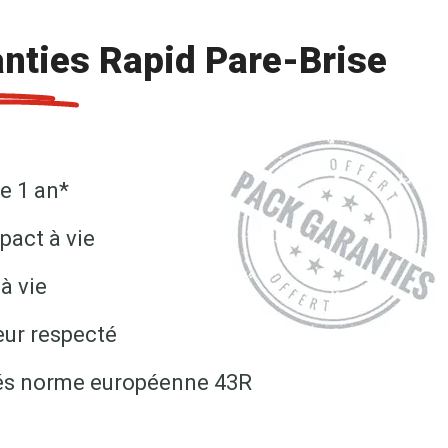
nties Rapid Pare-Brise
e 1 an*
pact à vie
à vie
eur respecté
fiés norme européenne 43R