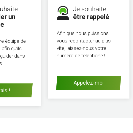
uhaite
Je souhaite
er un
être rappelé
re
Afin que nous puissions
vous recontacter au plus
re équipe de
vite, laissez-nous votre
afin qu’ils
numéro de téléphone !
guider dans
s.
Appelez-moi
ais !