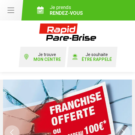
Je prends
RENDEZ-VOUS
Je trouve
Je souhaite
MON CENTRE
ÊTRE RAPPELÉ
Previous
Ne