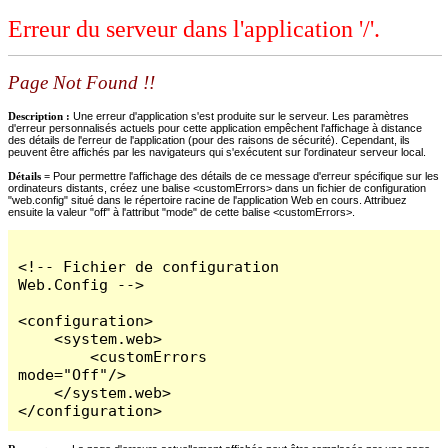
Erreur du serveur dans l'application '/'.
Page Not Found !!
Description :
Une erreur d'application s'est produite sur le serveur. Les paramètres
d'erreur personnalisés actuels pour cette application empêchent l'affichage à distance
des détails de l'erreur de l'application (pour des raisons de sécurité). Cependant, ils
peuvent être affichés par les navigateurs qui s'exécutent sur l'ordinateur serveur local.
Détails =
Pour permettre l'affichage des détails de ce message d'erreur spécifique sur les
ordinateurs distants, créez une balise <customErrors> dans un fichier de configuration
"web.config" situé dans le répertoire racine de l'application Web en cours. Attribuez
ensuite la valeur "off" à l'attribut "mode" de cette balise <customErrors>.
<!-- Fichier de configuration 
Web.Config -->

<configuration>

    <system.web>

        <customErrors 
mode="Off"/>

    </system.web>

</configuration>