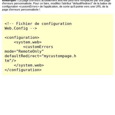
Remarques :
La page d'erreurs actuellement affichée peut être remplacée par une page
d'erreurs personnalisée. Pour ce faire, modifiez l'attribut "defaultRedirect" de la balise de
configuration <customErrors> de l'application, de sorte qu'il pointe vers une URL de la
page d'erreurs personnalisée !
<!-- Fichier de configuration 
Web.Config -->

<configuration>

    <system.web>

        <customErrors 
mode="RemoteOnly" 
defaultRedirect="mycustompage.h
tm"/>

    </system.web>

</configuration>