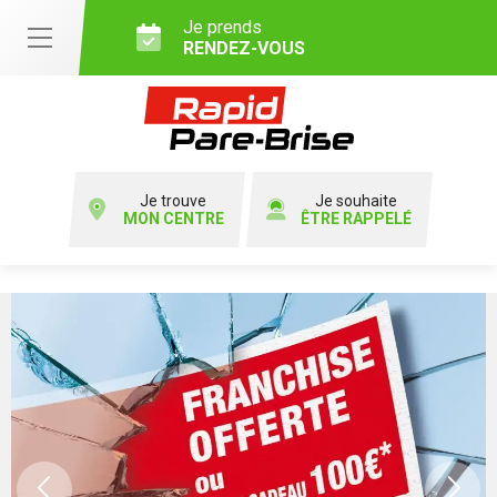
Je prends
RENDEZ-VOUS
Je trouve
Je souhaite
MON CENTRE
ÊTRE RAPPELÉ
Previous
Ne