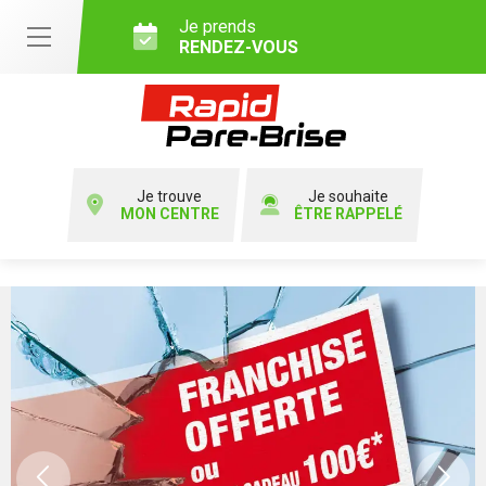
Je prends
RENDEZ-VOUS
Je trouve
Je souhaite
MON CENTRE
ÊTRE RAPPELÉ
Previous
Ne