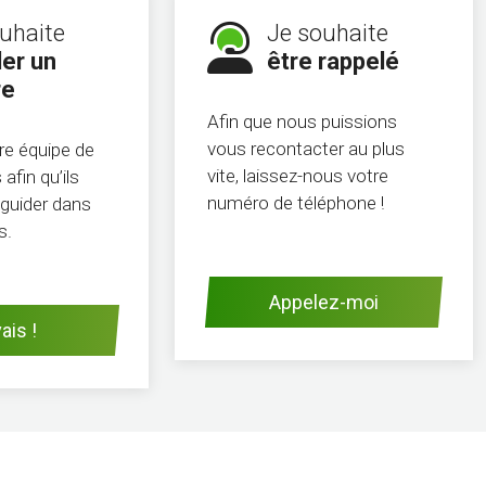
uhaite
Je souhaite
er un
être rappelé
re
Afin que nous puissions
vous recontacter au plus
re équipe de
vite, laissez-nous votre
afin qu’ils
numéro de téléphone !
guider dans
s.
Appelez-moi
ais !