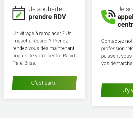
Je souhaite
Je so
prendre RDV
appel
cent
Un vitrage à remplacer ? Un
impact à réparer ? Prenez
Contactez not
rendez-vous dès maintenant
professionnels 
auprès de votre centre Rapid
puissent vous 
Pare-Brise.
vos démarche
C'est parti !
J'y v