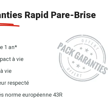
nties Rapid Pare-Brise
e 1 an*
pact à vie
à vie
eur respecté
fiés norme européenne 43R