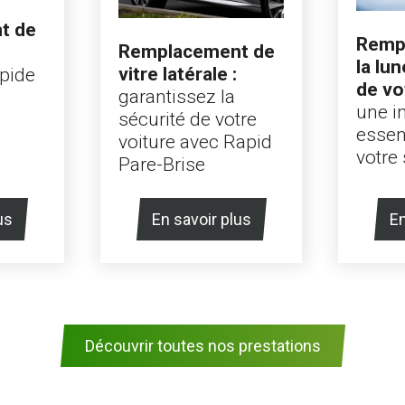
t de
Remp
Remplacement de
la lun
vitre latérale :
apide
de vo
garantissez la
une i
sécurité de votre
essen
voiture avec Rapid
votre 
Pare-Brise
us
En savoir plus
En
Découvrir toutes nos prestations