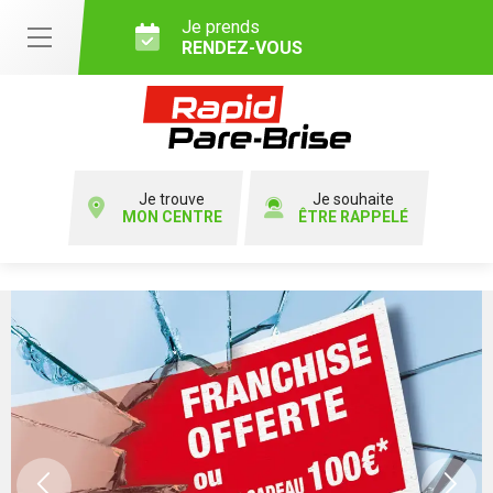
Je prends
RENDEZ-VOUS
Je trouve
Je souhaite
MON CENTRE
ÊTRE RAPPELÉ
Previous
Ne