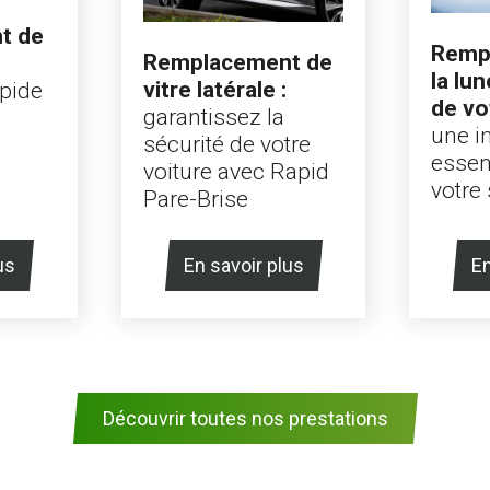
t de
Remp
Remplacement de
la lun
vitre latérale :
apide
de vo
garantissez la
une i
sécurité de votre
essen
voiture avec Rapid
votre 
Pare-Brise
us
En savoir plus
En
Découvrir toutes nos prestations