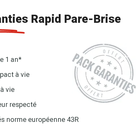
nties Rapid Pare-Brise
e 1 an*
pact à vie
à vie
eur respecté
fiés norme européenne 43R