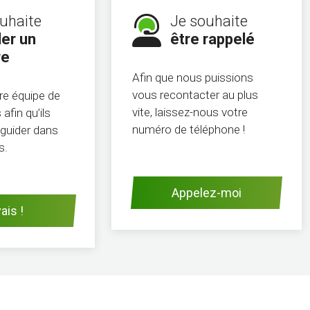
uhaite
Je souhaite
er un
être rappelé
re
Afin que nous puissions
vous recontacter au plus
re équipe de
vite, laissez-nous votre
afin qu’ils
numéro de téléphone !
guider dans
s.
Appelez-moi
ais !