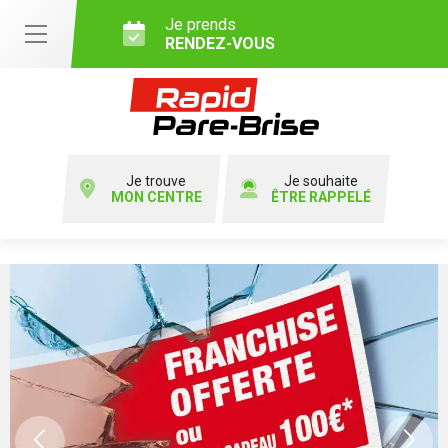
Je prends
RENDEZ-VOUS
Je trouve
Je souhaite
MON CENTRE
ÊTRE RAPPELÉ
Previous
Ne