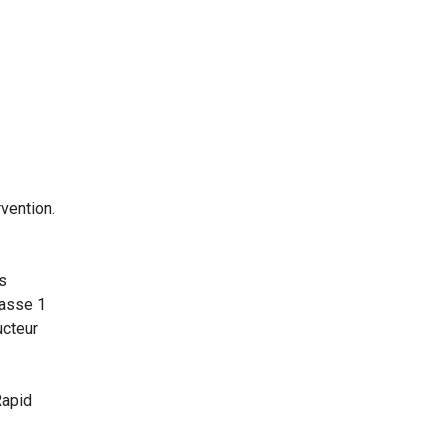
rvention.
us
casse 1
ucteur
Rapid