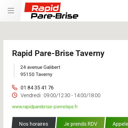
Rapid Pare-Brise Taverny
24 avenue Galibert
95150 Taverny
01 84 35 41 76
Vendredi :
09:00/12:30 - 14:00/18:00
www.rapidparebrise-pierrelaye.fr
Nos horaires
Je prends RDV
Appele