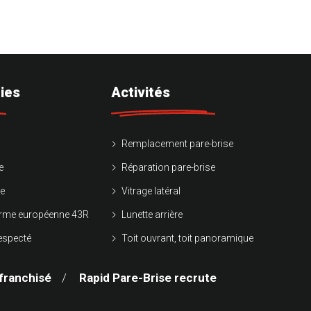
ies
Activités
Remplacement pare-brise
e
Réparation pare-brise
ie
Vitrage latéral
norme européenne 43R
Lunette arrière
respecté
Toit ouvrant, toit panoramique
franchisé
Rapid Pare-Brise recrute