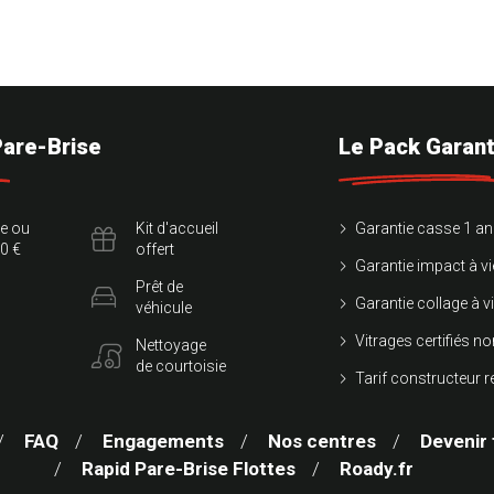
Pare-Brise
Le Pack Garant
te ou
Kit d'accueil
Garantie casse 1 an
0 €
offert
Garantie impact à vi
Prêt de
Garantie collage à v
véhicule
Vitrages certifiés 
Nettoyage
de courtoisie
Tarif constructeur 
FAQ
Engagements
Nos centres
Devenir 
Rapid Pare-Brise Flottes
Roady.fr