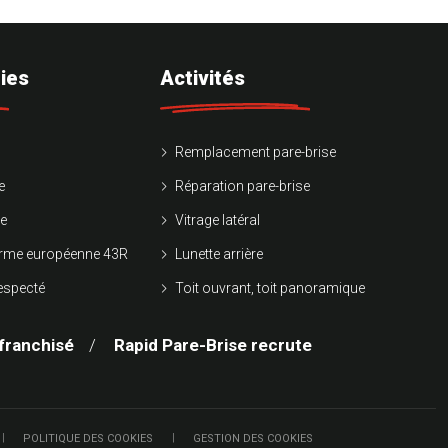
ies
Activités
Remplacement pare-brise
e
Réparation pare-brise
ie
Vitrage latéral
norme européenne 43R
Lunette arrière
respecté
Toit ouvrant, toit panoramique
franchisé
Rapid Pare-Brise recrute
POLITIQUE DES COOKIES
GESTION DES COOKIES