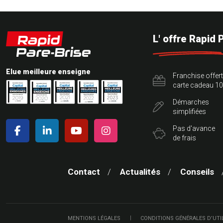
L' offre Rapid 
Elue meilleure enseigne
Franchise offer
carte cadeau 10
Démarches
simplifiées
Pas d'avance
de frais
Contact
Actualités
Conseils
MENTIONS LÉGALES
CONDITIONS GÉNÉRALES D’UTI