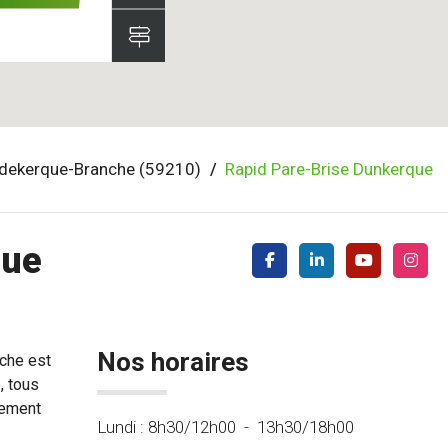
dekerque-Branche (59210)
Rapid Pare-Brise Dunkerque
que
Nos horaires
che est
, tous
tement
Lundi :
8h30/12h00
-
13h30/18h00