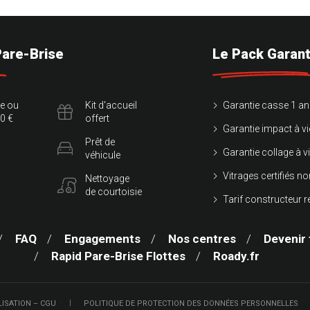
Pare-Brise
Le Pack Garant
te ou
Kit d'accueil
Garantie casse 1 an
0 €
offert
Garantie impact à vi
Prêt de
Garantie collage à v
véhicule
Vitrages certifiés 
Nettoyage
de courtoisie
Tarif constructeur 
FAQ
Engagements
Nos centres
Devenir 
Rapid Pare-Brise Flottes
Roady.fr
LISATION – CGU
POLITIQUE DE PROTECTION DES DONNÉES PERSONNELLES